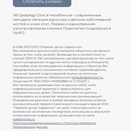
Оплатить онлайн
NECpodologi Clinic в Челябинске- современные
методики лечения взрослых и детских заболеваний
ногтей и кожи стоп. Первая и единственная
узкопрофильная клиника Подологии (подиатрии) в
УрФО
© 2018-2023 ООО «Первый центр подологии»
Все материалы данного сайта являются объектами авторского
права (в том числе дизайн). Запрещается в соответствии со
статьей 1259 ГК. РФ. копирование, распространение (в том числе
путем копирования на другие сайты и ресурсы в Интернете)
или любое иное использование информации и объектов без
предварительного письменного согласия правообладателя.
Указание прямой индексируемой ссылки на источник
информации является обязательным
https://podologchel.ru
.
Лицензия № Л041-01024-74/00328853 от 21.10.2021 г.
Все материалы, размещенные на данном сайте, носят
информационный характер и предназначены для
образовательных целей. Посетители сайта не должны
использовать их в качестве медицинских рекомендаций.
Определение диагноза и выбор методики лечения остается
исключительной прерогативой вашего лечащего врача! ООО
"Первый центр подологии" не несёт ответственности за
возможные негативные последствия, возникшие в результате
использования информации, размещенной на сайте
podologchel.ru
Политика конфиденциальности.
Политика обработки
персональных данных