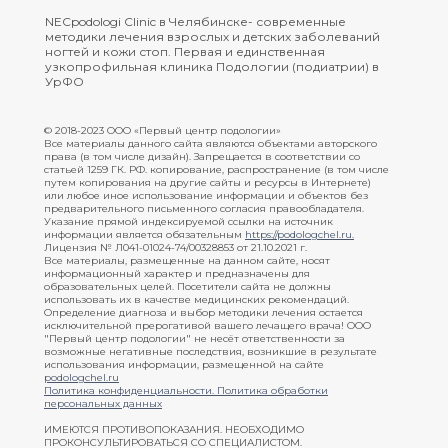
NECpodologi Clinic в Челябинске- современные
методики лечения взрослых и детских заболеваний
ногтей и кожи стоп. Первая и единственная
узкопрофильная клиника Подологии (подиатрии) в
УрФО
© 2018-2023 ООО «Первый центр подологии»
Все материалы данного сайта являются объектами авторского
права (в том числе дизайн). Запрещается в соответствии со
статьей 1259 ГК. РФ. копирование, распространение (в том числе
путем копирования на другие сайты и ресурсы в Интернете)
или любое иное использование информации и объектов без
предварительного письменного согласия правообладателя.
Указание прямой индексируемой ссылки на источник
информации является обязательным
https://podologchel.ru
.
Лицензия № Л041-01024-74/00328853 от 21.10.2021 г.
Все материалы, размещенные на данном сайте, носят
информационный характер и предназначены для
образовательных целей. Посетители сайта не должны
использовать их в качестве медицинских рекомендаций.
Определение диагноза и выбор методики лечения остается
исключительной прерогативой вашего лечащего врача! ООО
"Первый центр подологии" не несёт ответственности за
возможные негативные последствия, возникшие в результате
использования информации, размещенной на сайте
podologchel.ru
Политика конфиденциальности.
Политика обработки
персональных данных
ИМЕЮТСЯ ПРОТИВОПОКАЗАНИЯ. НЕОБХОДИМО
ПРОКОНСУЛЬТИРОВАТЬСЯ СО СПЕЦИАЛИСТОМ.