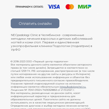
Оплатить онлайн
NECpodologi Clinic в Челябинске- современные
методики лечения взрослых и детских заболеваний
ногтей и кожи стоп. Первая и единственная
узкопрофильная клиника Подологии (подиатрии) в
УрФО
© 2018-2023 ООО «Первый центр подологии»
Все материалы данного сайта являются объектами авторского
права (в том числе дизайн). Запрещается в соответствии со
статьей 1259 ГК. РФ. копирование, распространение (в том числе
путем копирования на другие сайты и ресурсы в Интернете)
или любое иное использование информации и объектов без
предварительного письменного согласия правообладателя.
Указание прямой индексируемой ссылки на источник
информации является обязательным
https://podologchel.ru
.
Лицензия № Л041-01024-74/00328853 от 21.10.2021 г.
Все материалы, размещенные на данном сайте, носят
информационный характер и предназначены для
образовательных целей. Посетители сайта не должны
использовать их в качестве медицинских рекомендаций.
Определение диагноза и выбор методики лечения остается
исключительной прерогативой вашего лечащего врача! ООО