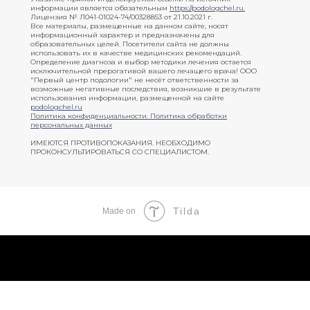
информации является обязательным
https://podologchel.ru
.
Лицензия № Л041-01024-74/00328853 от 21.10.2021 г.
Все материалы, размещенные на данном сайте, носят
информационный характер и предназначены для
образовательных целей. Посетители сайта не должны
использовать их в качестве медицинских рекомендаций.
Определение диагноза и выбор методики лечения остается
исключительной прерогативой вашего лечащего врача! ООО
"Первый центр подологии" не несёт ответственности за
возможные негативные последствия, возникшие в результате
использования информации, размещенной на сайте
podologchel.ru
Политика конфиденциальности.
Политика обработки
персональных данных
ИМЕЮТСЯ ПРОТИВОПОКАЗАНИЯ. НЕОБХОДИМО
ПРОКОНСУЛЬТИРОВАТЬСЯ СО СПЕЦИАЛИСТОМ.
Tilda
Made on