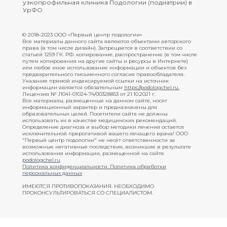
узкопрофильная клиника Подологии (подиатрии) в
УрФО
© 2018-2023 ООО «Первый центр подологии»
Все материалы данного сайта являются объектами авторского
права (в том числе дизайн). Запрещается в соответствии со
статьей 1259 ГК. РФ. копирование, распространение (в том числе
путем копирования на другие сайты и ресурсы в Интернете)
или любое иное использование информации и объектов без
предварительного письменного согласия правообладателя.
Указание прямой индексируемой ссылки на источник
информации является обязательным
https://podologchel.ru
.
Лицензия № Л041-01024-74/00328853 от 21.10.2021 г.
Все материалы, размещенные на данном сайте, носят
информационный характер и предназначены для
образовательных целей. Посетители сайта не должны
использовать их в качестве медицинских рекомендаций.
Определение диагноза и выбор методики лечения остается
исключительной прерогативой вашего лечащего врача! ООО
"Первый центр подологии" не несёт ответственности за
возможные негативные последствия, возникшие в результате
использования информации, размещенной на сайте
podologchel.ru
Политика конфиденциальности.
Политика обработки
персональных данных
ИМЕЮТСЯ ПРОТИВОПОКАЗАНИЯ. НЕОБХОДИМО
ПРОКОНСУЛЬТИРОВАТЬСЯ СО СПЕЦИАЛИСТОМ.