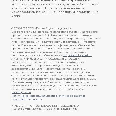
NECpodologi Clinic в Челябинске- современные
методики лечения взрослых и детских заболеваний
ногтей и кожи стоп. Первая и единственная
узкопрофильная клиника Подологии (подиатрии) в
УрФО
© 2018-2023 ООО «Первый центр подологии»
Все материалы данного сайта являются объектами авторского
права (в том числе дизайн). Запрещается в соответствии со
статьей 1259 ГК. РФ. копирование, распространение (в том числе
путем копирования на другие сайты и ресурсы в Интернете)
или любое иное использование информации и объектов без
предварительного письменного согласия правообладателя.
Указание прямой индексируемой ссылки на источник
информации является обязательным
https://podologchel.ru
.
Лицензия № Л041-01024-74/00328853 от 21.10.2021 г.
Все материалы, размещенные на данном сайте, носят
информационный характер и предназначены для
образовательных целей. Посетители сайта не должны
использовать их в качестве медицинских рекомендаций.
Определение диагноза и выбор методики лечения остается
исключительной прерогативой вашего лечащего врача! ООО
"Первый центр подологии" не несёт ответственности за
возможные негативные последствия, возникшие в результате
использования информации, размещенной на сайте
podologchel.ru
Политика конфиденциальности.
Политика обработки
персональных данных
ИМЕЮТСЯ ПРОТИВОПОКАЗАНИЯ. НЕОБХОДИМО
ПРОКОНСУЛЬТИРОВАТЬСЯ СО СПЕЦИАЛИСТОМ.